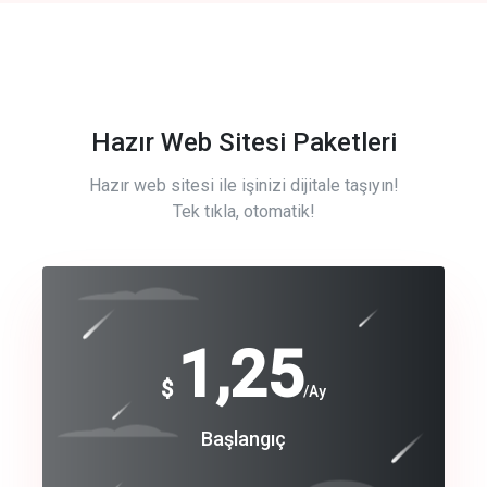
Hazır Web Sitesi Paketleri
Hazır web sitesi ile işinizi dijitale taşıyın!
Tek tıkla, otomatik!
Free
1,25
$
/Ay
Basic
Başlangıç