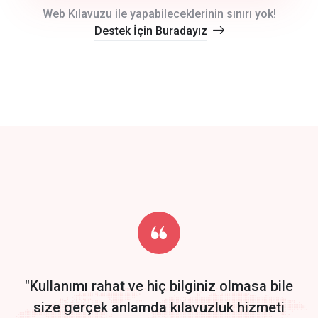
crm auto cync
Web Kılavuzu ile yapabileceklerinin sınırı yok!
Destek İçin Buradayız
click to call back
track energy costs
predictive dialing
Get Started
Start by trying our service for 30 days free trial no credit card
required.
"Kullanımı rahat ve hiç bilginiz olmasa bile
size gerçek anlamda kılavuzluk hizmeti