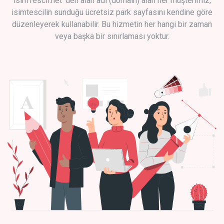
isimTescil.net 'den alan adı (domain) alan her müşterimiz,
isimtescilin sunduğu ücretsiz park sayfasını kendine göre
düzenleyerek kullanabilir. Bu hizmetin her hangi bir zaman
veya başka bir sınırlaması yoktur.