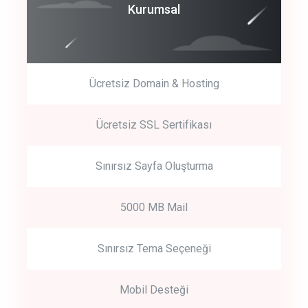
Coroprate
Kurumsal
predictive dialing
Ücretsiz Domain & Hosting
Get Started
Ücretsiz SSL Sertifikası
Start by trying our service for 30 days free trial no credit card
required.
Sınırsız Sayfa Oluşturma
5000 MB Mail
Sınırsız Tema Seçeneği
Mobil Desteği