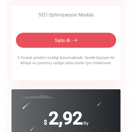
SEO Optimizasyon Modülü
Satın Al
E-Ticaret yönetim özelliği bulunmaktadır. Sürekli büyüyen bir
kitleye ve çevrimiçi varlığa sahip siteler için mükemmel.
crm auto cync
click to call back
240
2,92
$
$
/year
/Ay
track energy costs